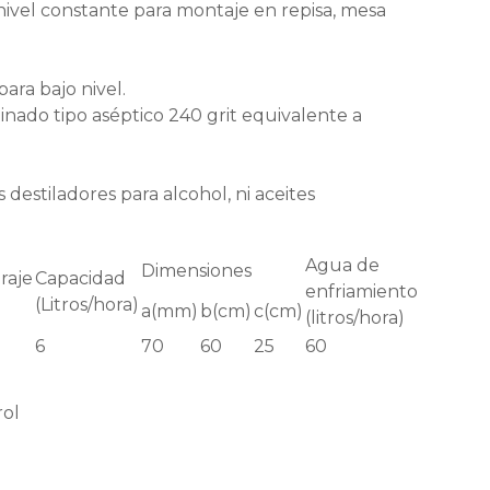
nivel constante para montaje en repisa, mesa
ara bajo nivel.
inado tipo aséptico 240 grit equivalente a
destiladores para alcohol, ni aceites
Agua de
Dimensiones
raje
Capacidad
enfriamiento
(Litros/hora)
a(mm)
b(cm)
c(cm)
(litros/hora)
6
70
60
25
60
rol