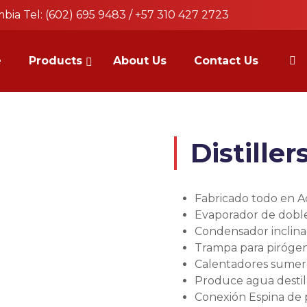
bia Tel: (602) 695 9483 / +57 310 427 2723
e
Products
About Us
Contact Us
a
Distiller
Fabricado todo en Ac
Evaporador de doble
Condensador inclina
Trampa para pirógen
Calentadores sumer
Produce agua destila
Conexión Espina de 