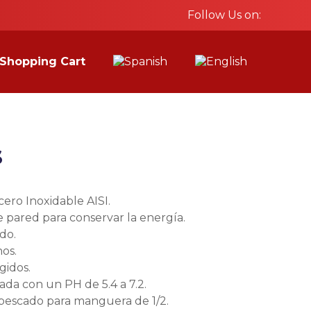
Follow Us on:
Shopping Cart
s
ero Inoxidable AISI.
 pared para conservar la energía.
do.
os.
gidos.
da con un PH de 5.4 a 7.2.
pescado para manguera de 1/2.