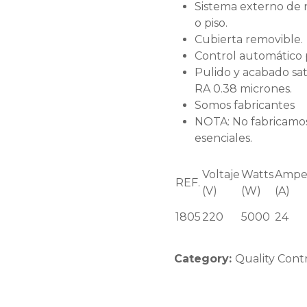
Sistema externo de 
o piso.
Cubierta removible.
Control automático p
Pulido y acabado sat
RA 0.38 micrones.
Somos fabricantes
NOTA: No fabricamos 
esenciales.
Voltaje
Watts
Ampe
REF.
(V)
(W)
(A)
1805
220
5000
24
Category:
Quality Cont