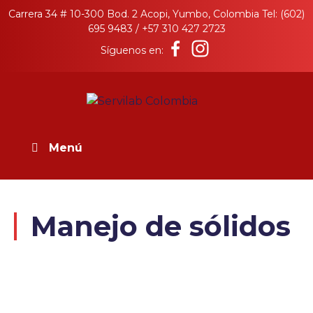
Skip
Carrera 34 # 10-300 Bod. 2 Acopi, Yumbo, Colombia Tel: (602)
to
695 9483 / +57 310 427 2723
content
Síguenos en:
Servilab Colombia
Productos en Acero Inoxidable para la
industria
Menú
Manejo de sólidos