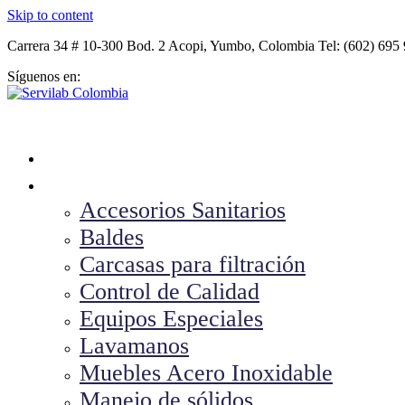
Skip to content
Carrera 34 # 10-300 Bod. 2 Acopi, Yumbo, Colombia Tel: (602) 695
Síguenos en:
Menú
Servilab Colombia
Productos en Acero Inoxidable para la industria
Inicio
Productos
Accesorios Sanitarios
Baldes
Carcasas para filtración
Control de Calidad
Equipos Especiales
Lavamanos
Muebles Acero Inoxidable
Manejo de sólidos