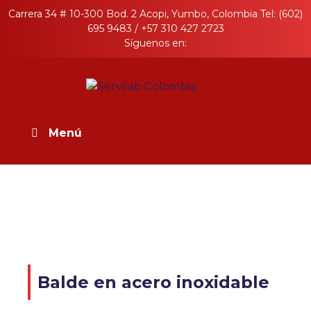
Skip
Carrera 34 # 10-300 Bod. 2 Acopi, Yumbo, Colombia Tel: (602)
to
695 9483 / +57 310 427 2723
content
Síguenos en:
Servilab Colombia
Productos en Acero Inoxidable para la
industria
Menú
Balde en acero inoxidable