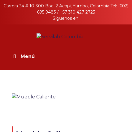
Skip
Carrera 34 # 10-300 Bod. 2 Acopi, Yumbo, Colombia Tel: (602)
to
695 9483 / +57 310 427 2723
content
Síguenos en:
Servilab Colombia
Productos en Acero Inoxidable para la
industria
Menú